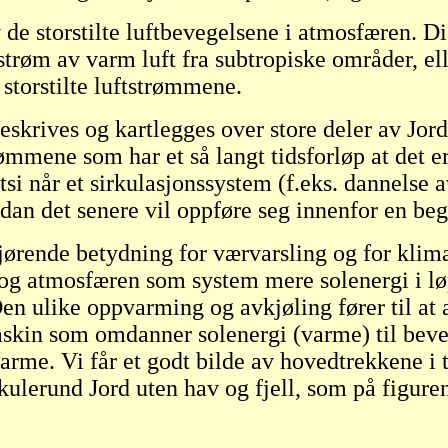
de storstilte luftbevegelsene i atmosfæren. Diss
trøm av varm luft fra subtropiske områder, elle
 storstilte luftstrømmene.
eskrives og kartlegges over store deler av Jor
ømmene som har et så langt tidsforløp at det e
si når et sirkulasjonssystem (f.eks. dannelse a
rdan det senere vil oppføre seg innenfor en beg
gjørende betydning for værvarsling og for klima
 og atmosfæren som system mere solenergi i løp
en ulike oppvarming og avkjøling fører til at 
kin som omdanner solenergi (varme) til beveg
arme. Vi får et godt bilde av hovedtrekkene i 
 kulerund Jord uten hav og fjell, som på figuren