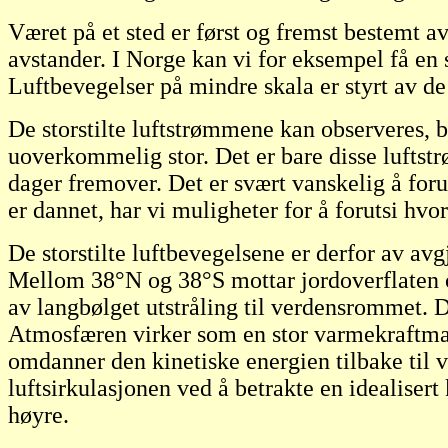
Været på et sted er først og fremst bestemt av 
avstander. I Norge kan vi for eksempel få en s
Luftbevegelser på mindre skala er styrt av de
De storstilte luftstrømmene kan observeres, b
uoverkommelig stor. Det er bare disse luftstr
dager fremover. Det er svært vanskelig å forut
er dannet, har vi muligheter for å forutsi hvo
De storstilte luftbevegelsene er derfor av av
Mellom 38
°
N og 38
°
S mottar jordoverflaten
av langbølget utstråling til verdensrommet. D
Atmosfæren virker som en stor varmekraftmas
omdanner den kinetiske energien tilbake til v
luftsirkulasjonen ved å betrakte en idealisert
høyre.