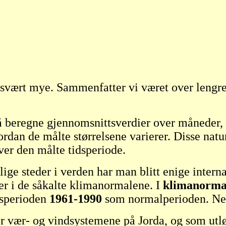
er svært mye. Sammenfatter vi været over lengre 
 å beregne gjennomsnittsverdier over måneder, 
rdan de målte størrelsene varierer. Disse nat
ver den målte tidsperiode.
ige steder i verden har man blitt enige inte
er i de såkalte klimanormalene. I
klimanorma
idsperioden
1961-1990
som normalperioden. Nes
or vær- og vindsystemene på Jorda, og som utl