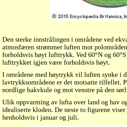
Den sterke innstrålingen i områdene ved ekva
atmosfæren strømmer luften mot polområdene
forholdsvis høyt lufttrykk. Ved 60
°
N og 60
°
S
lufttrykket igjen være forholdsvis høyt.
I områdene med høytrykk vil luften synke i d
lavtrykksområdene er det motsatte tilfellet. 
nordlige hakvkule og mot venstre på den sørl
Ulik oppvarming av lufta over land og hav og
idealiserte kloden. De neste to figurene vis
henholdsvis i januar og juli.