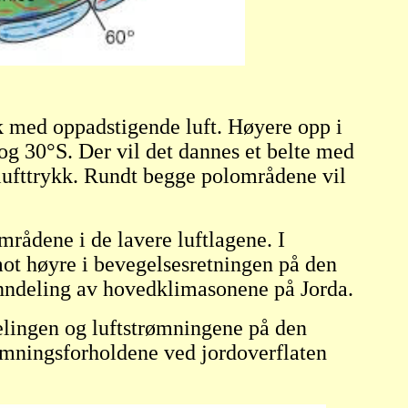
kk med oppadstigende luft. Høyere opp i
og 30
°
S. Der vil det dannes et belte med
t lufttrykk. Rundt begge polområdene vil
rådene i de lavere luftlagene. I
mot høyre i bevegelsesretningen på den
inndeling av hovedklimasonene på Jorda.
delingen og luftstrømningene på den
rømningsforholdene ved jordoverflaten