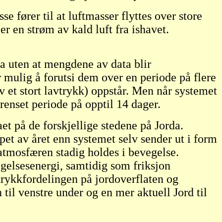
e fører til at luftmasser flyttes over store
r en strøm av kald luft fra ishavet.
da uten at mengdene av data blir
r mulig å forutsi dem over en periode på flere
v et stort lavtrykk) oppstår. Men når systemet
renset periode på opptil 14 dager.
et på de forskjellige stedene på Jorda.
et av året enn systemet selv sender ut i form
atmosfæren stadig holdes i bevegelse.
elsesenergi, samtidig som friksjon
trykkfordelingen på jordoverflaten og
 til venstre under og en mer aktuell Jord til