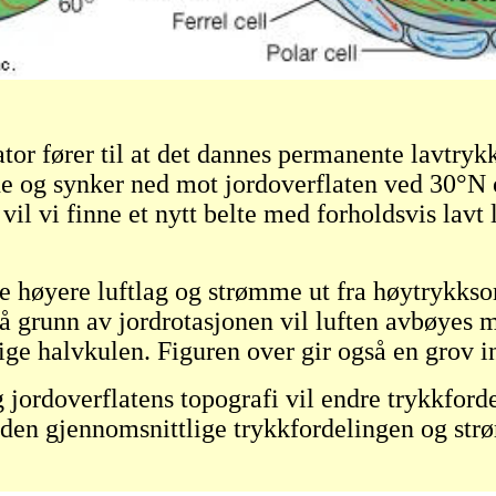
tor fører til at det dannes permanente lavtry
 og synker ned mot jordoverflaten ved 30
°
N 
 vil vi finne et nytt belte med forholdsvis lav
e høyere luftlag og strømme ut fra høytrykksom
På grunn av jordrotasjonen vil luften avbøyes 
ige halvkulen. Figuren over gir også en grov 
 jordoverflatens topografi vil endre trykkfor
er den gjennomsnittlige trykkfordelingen og st